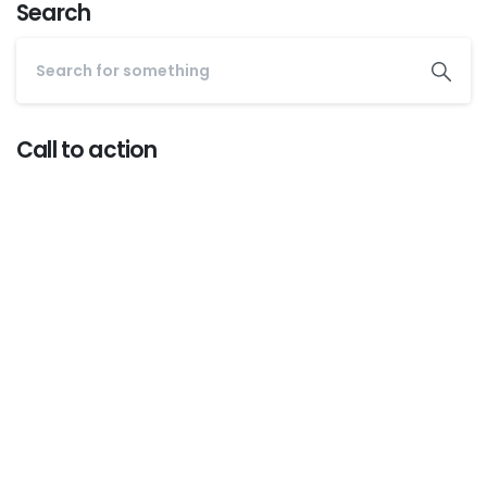
Search
Call to action
Start now
Want to learn how to code in 8
weeks?