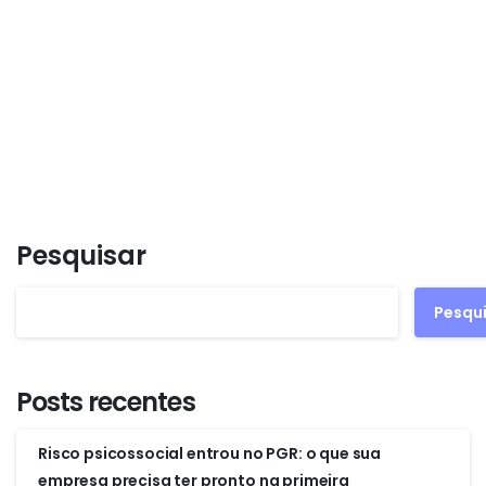
encontrar soluções pacíficas....
4 de abril de 2024
Read more
Pesquisar
Pesqu
Posts recentes
Risco psicossocial entrou no PGR: o que sua
empresa precisa ter pronto na primeira