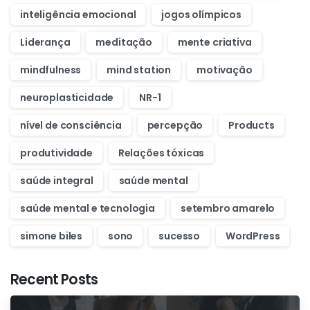
inteligência emocional
jogos olímpicos
Liderança
meditação
mente criativa
mindfulness
mind station
motivação
neuroplasticidade
NR-1
nível de consciência
percepção
Products
produtividade
Relações tóxicas
saúde integral
saúde mental
saúde mental e tecnologia
setembro amarelo
simone biles
sono
sucesso
WordPress
Recent Posts