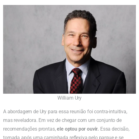
William Ury
A abordagem de Ury para essa reunião foi contra-intuitiva,
mas reveladora. Em vez de chegar com um conjunto de
recomendações prontas,
ele optou por ouvir.
Essa decisão,
tomada após uma caminhada reflexiva pelo parque e se