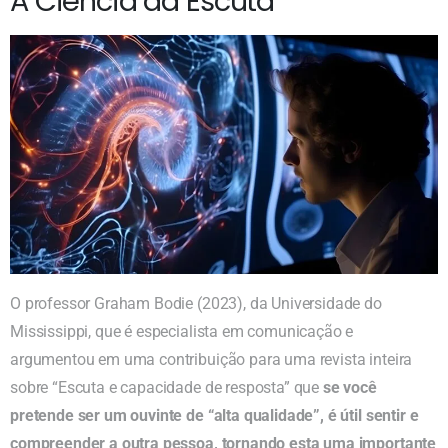
A Ciência da Escuta
O professor Graham Bodie (2023), da Universidade do
Mississippi, que é especialista em comunicação e
argumentou em uma contribuição para uma revista inteira
sobre “Escuta e capacidade de resposta” que
se você
pretende ser um ouvinte de “alta qualidade”, é útil sentir e
compreender a outra pessoa, tornando esta uma importante