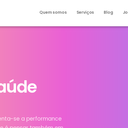
Quem somos
Serviços
Blog
Jo
aúde
enta-se a performance
de é pensar também em