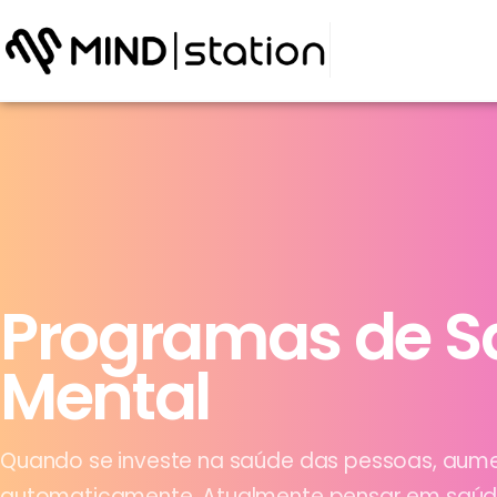
Programas de S
Mental
Quando se investe na saúde das pessoas, aum
automaticamente. Atualmente pensar em saú