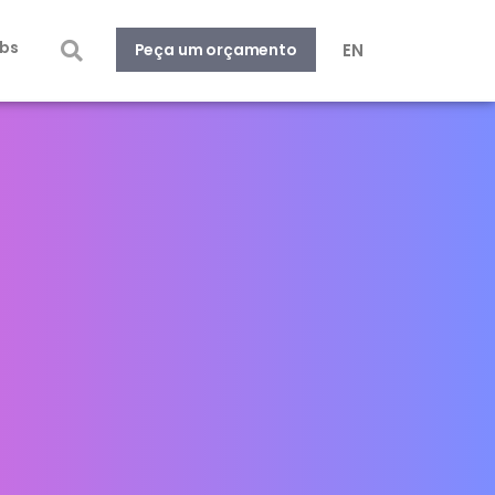
bs
EN
Peça um orçamento