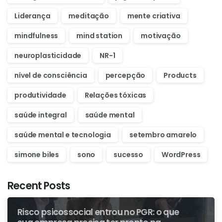
Liderança
meditação
mente criativa
mindfulness
mind station
motivação
neuroplasticidade
NR-1
nível de consciência
percepção
Products
produtividade
Relações tóxicas
saúde integral
saúde mental
saúde mental e tecnologia
setembro amarelo
simone biles
sono
sucesso
WordPress
Recent Posts
Risco psicossocial entrou no PGR: o que