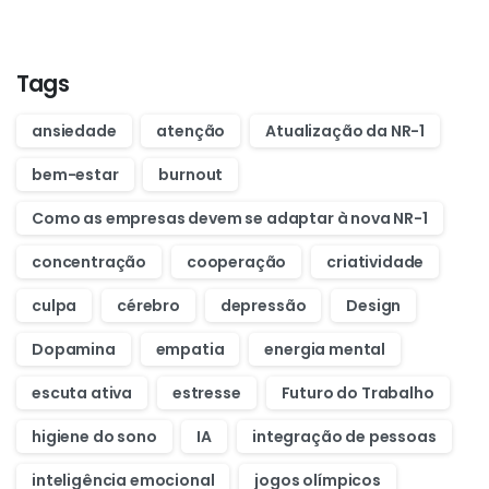
Tags
ansiedade
atenção
Atualização da NR-1
bem-estar
burnout
Como as empresas devem se adaptar à nova NR-1
concentração
cooperação
criatividade
culpa
cérebro
depressão
Design
Dopamina
empatia
energia mental
escuta ativa
estresse
Futuro do Trabalho
higiene do sono
IA
integração de pessoas
inteligência emocional
jogos olímpicos