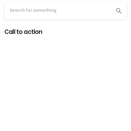
Call to action
Start now
Want to learn how to code in 8
weeks?
Purchase Essentials