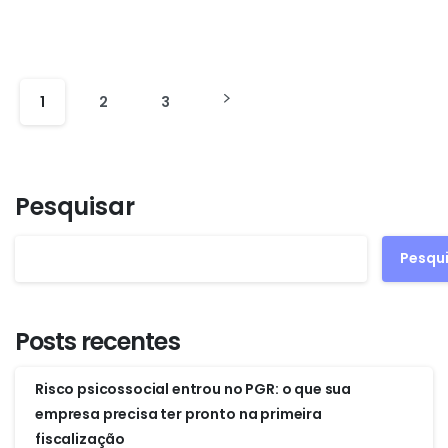
1
2
3
Pesquisar
Pesqu
Posts recentes
Risco psicossocial entrou no PGR: o que sua
empresa precisa ter pronto na primeira
fiscalização