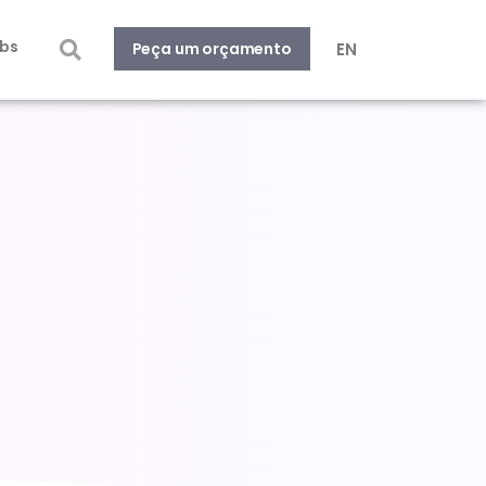
bs
EN
Peça um orçamento