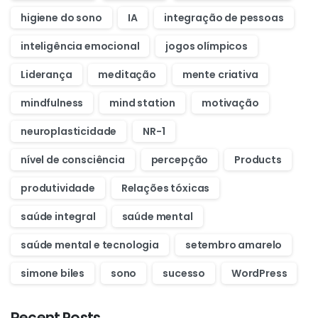
higiene do sono
IA
integração de pessoas
inteligência emocional
jogos olímpicos
Liderança
meditação
mente criativa
mindfulness
mind station
motivação
neuroplasticidade
NR-1
nível de consciência
percepção
Products
produtividade
Relações tóxicas
saúde integral
saúde mental
saúde mental e tecnologia
setembro amarelo
simone biles
sono
sucesso
WordPress