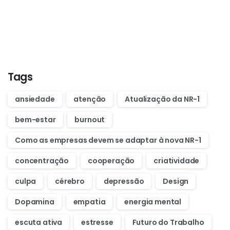
Want to learn how to code in 8
weeks?
Purchase Essentials
Tags
ansiedade
atenção
Atualização da NR-1
bem-estar
burnout
Como as empresas devem se adaptar à nova NR-1
concentração
cooperação
criatividade
culpa
cérebro
depressão
Design
Dopamina
empatia
energia mental
escuta ativa
estresse
Futuro do Trabalho