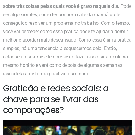
sobre três coisas pelas quais você é grato naquele dia.
Pode
ser algo simples, como ter um bom café da manhã ou ter
conseguido resolver um problema no trabalho. Com o tempo,
você vai perceber como essa prática pode te ajudar a dormir
melhor e acordar mais descansado. Como essa é uma prática
simples, há uma tendência a esquecermos dela. Então,
coloque um alarme e lembre-se de fazer isso diariamente no
mesmo horário e verá como depois de algumas semanas
isso afetará de forma positiva o seu sono.
Gratidão e redes sociais: a
chave para se livrar das
comparações?