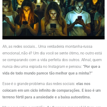
Ah, as redes sociais… Uma verdadeira montanha-russa
emocional, não é? Um dia você se sente ótimo, no outro está
se comparando com a vida perfeita dos outros. Afinal, quem
nunca deu uma espiada no Instagram e pensou:
“Por que a
vida de todo mundo parece tão melhor que a minha?”
Esse é o grande problema das redes sociais:
elas nos
colocam em um ciclo infinito de comparações. E isso é um
terreno fértil para a ansiedade e a baixa autoestima.