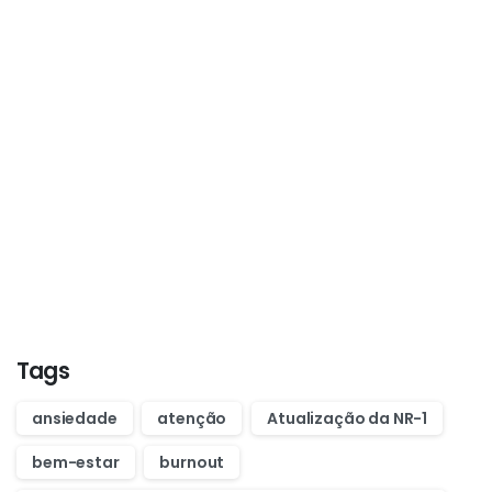
Start now
Want to learn how to code in 8
weeks?
Purchase Essentials
Tags
ansiedade
atenção
Atualização da NR-1
bem-estar
burnout