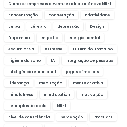
Como as empresas devem se adaptar à nova NR-1
concentração
cooperação
criatividade
culpa
cérebro
depressão
Design
Dopamina
empatia
energia mental
escuta ativa
estresse
Futuro do Trabalho
higiene do sono
IA
integração de pessoas
inteligência emocional
jogos olímpicos
Liderança
meditação
mente criativa
mindfulness
mind station
motivação
neuroplasticidade
NR-1
nível de consciência
percepção
Products