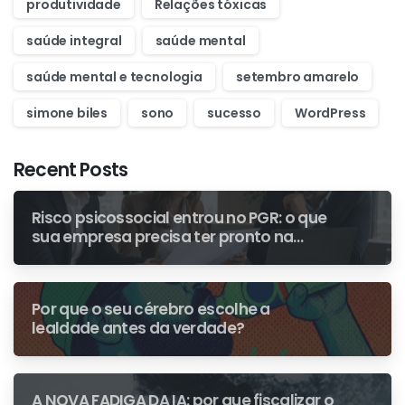
produtividade
Relações tóxicas
saúde integral
saúde mental
saúde mental e tecnologia
setembro amarelo
simone biles
sono
sucesso
WordPress
Recent Posts
Risco psicossocial entrou no PGR: o que
sua empresa precisa ter pronto na
primeira fiscalização
Por que o seu cérebro escolhe a
lealdade antes da verdade?
A NOVA FADIGA DA IA: por que fiscalizar o