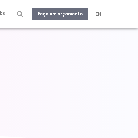
bs
EN
Peça um orçamento