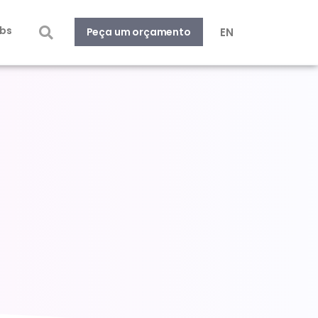
bs
EN
Peça um orçamento