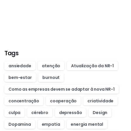
Want to learn how to code in 8
weeks?
Purchase Essentials
Tags
ansiedade
atenção
Atualização da NR-1
bem-estar
burnout
Como as empresas devem se adaptar à nova NR-1
concentração
cooperação
criatividade
culpa
cérebro
depressão
Design
Dopamina
empatia
energia mental