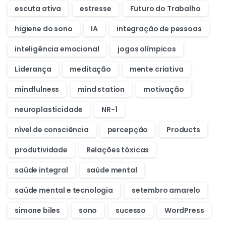
escuta ativa
estresse
Futuro do Trabalho
higiene do sono
IA
integração de pessoas
inteligência emocional
jogos olímpicos
Liderança
meditação
mente criativa
mindfulness
mind station
motivação
neuroplasticidade
NR-1
nível de consciência
percepção
Products
produtividade
Relações tóxicas
saúde integral
saúde mental
saúde mental e tecnologia
setembro amarelo
simone biles
sono
sucesso
WordPress