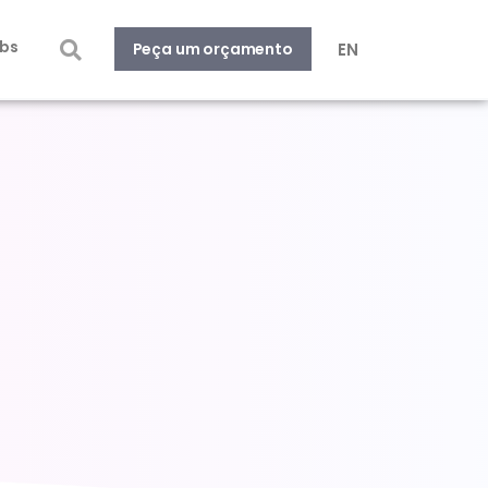
bs
EN
Peça um orçamento