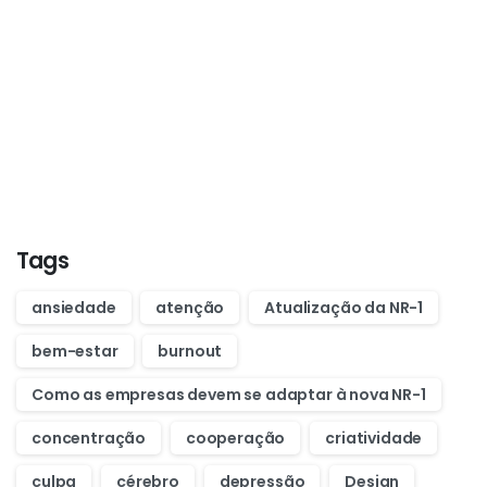
Start now
Want to learn how to code in 8
weeks?
Purchase Essentials
Tags
ansiedade
atenção
Atualização da NR-1
bem-estar
burnout
Como as empresas devem se adaptar à nova NR-1
concentração
cooperação
criatividade
culpa
cérebro
depressão
Design