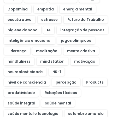
Dopamina
empatia
energia mental
escuta ativa
estresse
Futuro do Trabalho
higiene do sono
IA
integração de pessoas
inteligência emocional
jogos olímpicos
Liderança
meditação
mente criativa
mindfulness
mind station
motivação
neuroplasticidade
NR-1
nível de consciência
percepção
Products
produtividade
Relações tóxicas
saúde integral
saúde mental
saúde mental e tecnologia
setembro amarelo