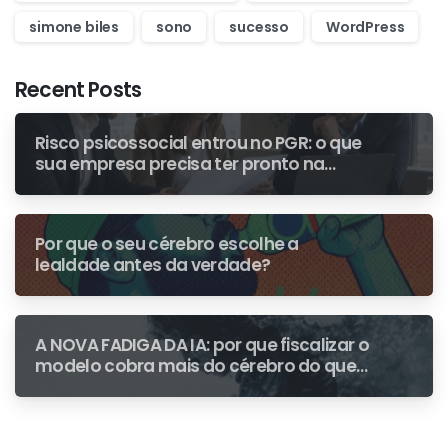
simone biles
sono
sucesso
WordPress
Recent Posts
Risco psicossocial entrou no PGR: o que
sua empresa precisa ter pronto na
primeira fiscalização
Por que o seu cérebro escolhe a
lealdade antes da verdade?
A NOVA FADIGA DA IA: por que fiscalizar o
modelo cobra mais do cérebro do que
escrever do zero