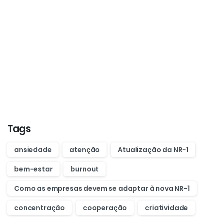
Start now
Want to learn how to code in 8
weeks?
Purchase Essentials
Tags
ansiedade
atenção
Atualização da NR-1
bem-estar
burnout
Como as empresas devem se adaptar à nova NR-1
concentração
cooperação
criatividade