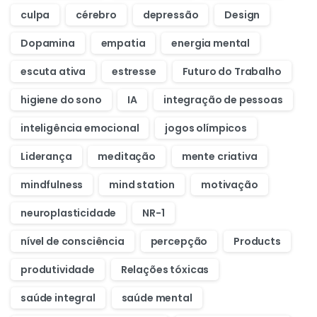
culpa
cérebro
depressão
Design
Dopamina
empatia
energia mental
escuta ativa
estresse
Futuro do Trabalho
higiene do sono
IA
integração de pessoas
inteligência emocional
jogos olímpicos
Liderança
meditação
mente criativa
mindfulness
mind station
motivação
neuroplasticidade
NR-1
nível de consciência
percepção
Products
produtividade
Relações tóxicas
saúde integral
saúde mental