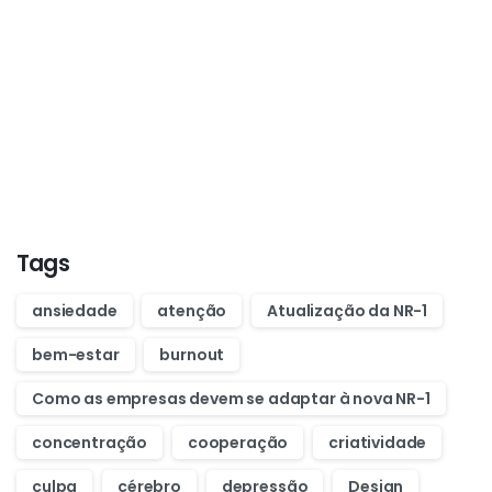
Start now
Want to learn how to code in 8
weeks?
Purchase Essentials
Tags
ansiedade
atenção
Atualização da NR-1
bem-estar
burnout
Como as empresas devem se adaptar à nova NR-1
concentração
cooperação
criatividade
culpa
cérebro
depressão
Design