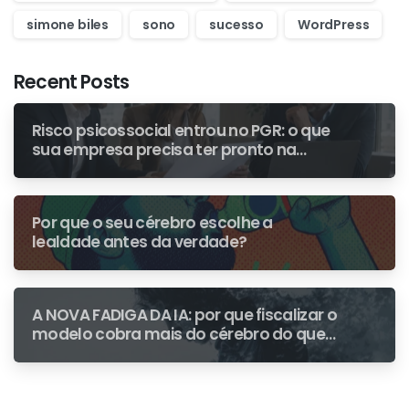
simone biles
sono
sucesso
WordPress
Recent Posts
Risco psicossocial entrou no PGR: o que
sua empresa precisa ter pronto na
primeira fiscalização
Por que o seu cérebro escolhe a
lealdade antes da verdade?
A NOVA FADIGA DA IA: por que fiscalizar o
modelo cobra mais do cérebro do que
escrever do zero