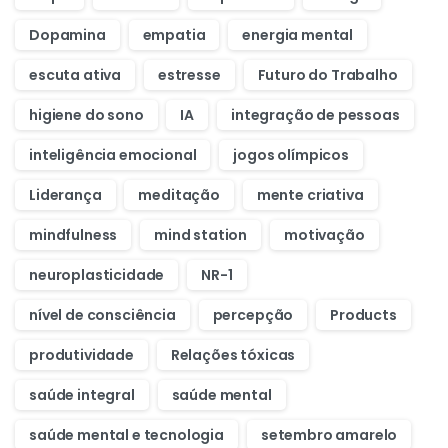
Dopamina
empatia
energia mental
escuta ativa
estresse
Futuro do Trabalho
higiene do sono
IA
integração de pessoas
inteligência emocional
jogos olímpicos
Liderança
meditação
mente criativa
mindfulness
mind station
motivação
neuroplasticidade
NR-1
nível de consciência
percepção
Products
produtividade
Relações tóxicas
saúde integral
saúde mental
saúde mental e tecnologia
setembro amarelo