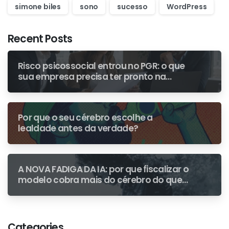
simone biles
sono
sucesso
WordPress
Recent Posts
Risco psicossocial entrou no PGR: o que
sua empresa precisa ter pronto na
primeira fiscalização
Por que o seu cérebro escolhe a
lealdade antes da verdade?
A NOVA FADIGA DA IA: por que fiscalizar o
modelo cobra mais do cérebro do que
escrever do zero
Categories