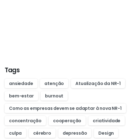
Start now
Want to learn how to code in 8
weeks?
Purchase Essentials
Tags
ansiedade
atenção
Atualização da NR-1
bem-estar
burnout
Como as empresas devem se adaptar à nova NR-1
concentração
cooperação
criatividade
culpa
cérebro
depressão
Design