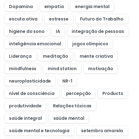
Dopamina
empatia
energia mental
escuta ativa
estresse
Futuro do Trabalho
higiene do sono
IA
integração de pessoas
inteligência emocional
jogos olímpicos
Liderança
meditação
mente criativa
mindfulness
mind station
motivação
neuroplasticidade
NR-1
nível de consciência
percepção
Products
produtividade
Relações tóxicas
saúde integral
saúde mental
saúde mental e tecnologia
setembro amarelo