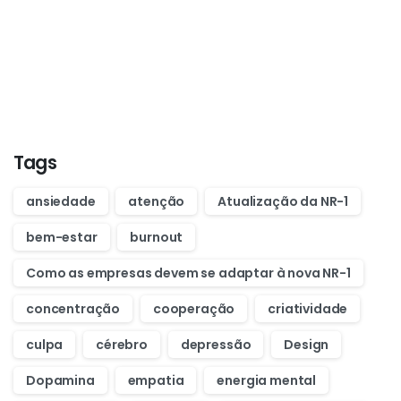
Want to learn how to code in 8
weeks?
Purchase Essentials
Tags
ansiedade
atenção
Atualização da NR-1
bem-estar
burnout
Como as empresas devem se adaptar à nova NR-1
concentração
cooperação
criatividade
culpa
cérebro
depressão
Design
Dopamina
empatia
energia mental