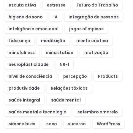
escuta ativa
estresse
Futuro do Trabalho
higiene do sono
IA
integração de pessoas
inteligência emocional
jogos olímpicos
Liderança
meditação
mente criativa
mindfulness
mind station
motivação
neuroplasticidade
NR-1
nível de consciência
percepção
Products
produtividade
Relações tóxicas
saúde integral
saúde mental
saúde mental e tecnologia
setembro amarelo
simone biles
sono
sucesso
WordPress