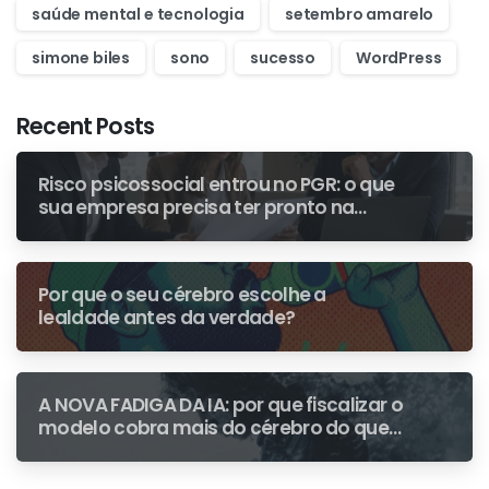
saúde mental e tecnologia
setembro amarelo
simone biles
sono
sucesso
WordPress
Recent Posts
Risco psicossocial entrou no PGR: o que
sua empresa precisa ter pronto na
primeira fiscalização
Por que o seu cérebro escolhe a
lealdade antes da verdade?
A NOVA FADIGA DA IA: por que fiscalizar o
modelo cobra mais do cérebro do que
escrever do zero