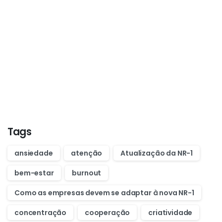
Start now
Want to learn how to code in 8
weeks?
Purchase Essentials
Tags
ansiedade
atenção
Atualização da NR-1
bem-estar
burnout
Como as empresas devem se adaptar à nova NR-1
concentração
cooperação
criatividade