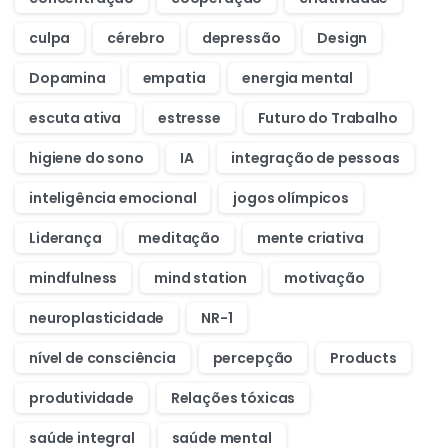
culpa
cérebro
depressão
Design
Dopamina
empatia
energia mental
escuta ativa
estresse
Futuro do Trabalho
higiene do sono
IA
integração de pessoas
inteligência emocional
jogos olímpicos
Liderança
meditação
mente criativa
mindfulness
mind station
motivação
neuroplasticidade
NR-1
nível de consciência
percepção
Products
produtividade
Relações tóxicas
saúde integral
saúde mental