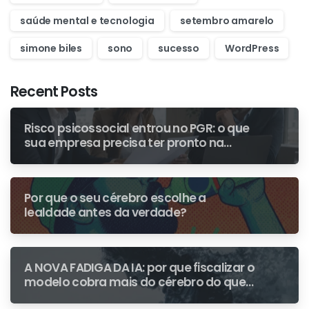
saúde mental e tecnologia
setembro amarelo
simone biles
sono
sucesso
WordPress
Recent Posts
Risco psicossocial entrou no PGR: o que
sua empresa precisa ter pronto na
primeira fiscalização
Por que o seu cérebro escolhe a
lealdade antes da verdade?
A NOVA FADIGA DA IA: por que fiscalizar o
modelo cobra mais do cérebro do que
escrever do zero