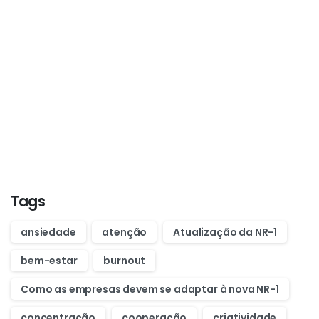
Start now
Want to learn how to code in 8
weeks?
Purchase Essentials
Tags
ansiedade
atenção
Atualização da NR-1
bem-estar
burnout
Como as empresas devem se adaptar à nova NR-1
concentração
cooperação
criatividade