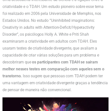
criatividade e o TDAH. Um estudo pioneiro sobre esse tema
foi realizado em 2006 pela Universidade de Memphis, nos
Estados Unidos. No estudo “Uninhibited imaginations:
Creativity in adults with Attention-Deficit/Hyperactivity
Disorder”, os psicólogos Holly A. White e Priti Shah
examinaram a criatividade em adultos com TDAH. Eles
usaram testes de criatividade divergente, que avaliam a
capacidade de criar várias soluções para um problema e
descobriram que
os participantes com TDAH se saíram
melhor nesses testes em comparação com aqueles sem o
transtorno.
Isso sugere que pessoas com TDAH podem ter
uma vantagem em criatividade divergente graças a tendência
de pensar de maneira não convencional.