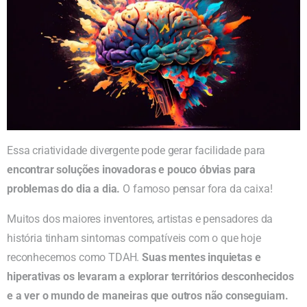
Essa criatividade divergente pode gerar facilidade para
encontrar soluções inovadoras e pouco óbvias para
problemas do dia a dia.
O famoso pensar fora da caixa!
Muitos dos maiores inventores, artistas e pensadores da
história tinham sintomas compatíveis com o que hoje
reconhecemos como TDAH.
Suas mentes inquietas e
hiperativas os levaram a explorar territórios desconhecidos
e a ver o mundo de maneiras que outros não conseguiam.