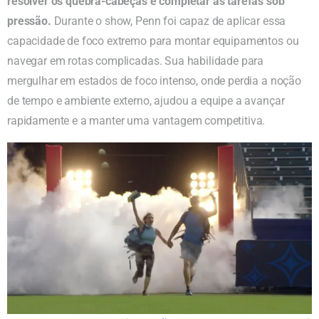
resolver os quebra-cabeças e completar as tarefas sob
pressão.
Durante o show, Penn foi capaz de aplicar essa
capacidade de foco extremo para montar equipamentos ou
navegar em rotas complicadas. Sua habilidade para
mergulhar em estados de foco intenso, onde perdia a noção
de tempo e ambiente externo, ajudou a equipe a avançar
rapidamente e a manter uma vantagem competitiva.