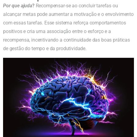
Por que ajuda
?
Recompensar-se ao concluir tarefas ou
alcançar metas pode aumentar a motivação e o envolvimento
com essas tarefas. Esse sistema reforça comportamentos
positivos e cria uma associação entre o esforço e a
recompensa, incentivando a continuidade das boas práticas
de gestão do tempo e da produtividade.