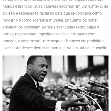
negros e brancos. Suas palavras ecoaram em um contexto de
divisão e segregação racial no país que se colocava como
moderno e como liderança mundial. Enquanto os norte-
americanos possuíam as mais avançadas tecnologias e
armas, negros eram impedidos de dividir espaços com
brancos, o casamento entre negros e brancos era proibido e
jovens afrodescendentes tinham acesso limitado à educação.