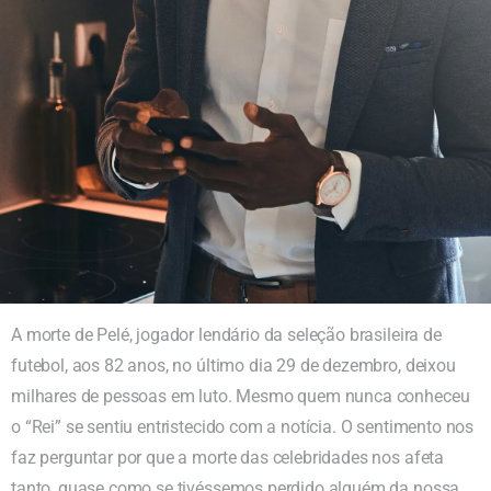
A morte de Pelé, jogador lendário da seleção brasileira de
futebol, aos 82 anos, no último dia 29 de dezembro, deixou
milhares de pessoas em luto. Mesmo quem nunca conheceu
o “Rei” se sentiu entristecido com a notícia. O sentimento nos
faz perguntar por que a morte das celebridades nos afeta
tanto, quase como se tivéssemos perdido alguém da nossa