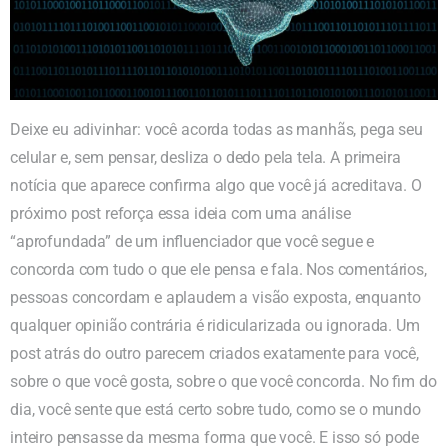
Deixe eu adivinhar: você acorda todas as manhãs, pega seu
celular e, sem pensar, desliza o dedo pela tela. A primeira
notícia que aparece confirma algo que você já acreditava. O
próximo post reforça essa ideia com uma análise
“aprofundada” de um influenciador que você segue e
concorda com tudo o que ele pensa e fala. Nos comentários,
pessoas concordam e aplaudem a visão exposta, enquanto
qualquer opinião contrária é ridicularizada ou ignorada. Um
post atrás do outro parecem criados exatamente para você,
sobre o que você gosta, sobre o que você concorda. No fim do
dia, você sente que está certo sobre tudo, como se o mundo
inteiro pensasse da mesma forma que você. E isso só pode